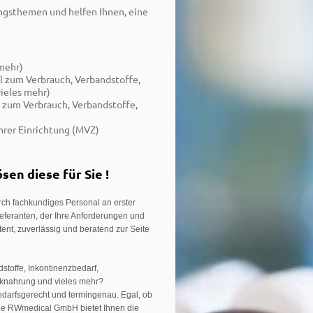
ungsthemen und helfen Ihnen, eine
 mehr)
l zum Verbrauch, Verbandstoffe,
ieles mehr)
l zum Verbrauch, Verbandstoffe,
Ihrer Einrichtung (MVZ)
en diese für Sie !
rch fachkundiges Personal an erster
ieferanten, der Ihre Anforderungen und
nt, zuverlässig und beratend zur Seite
toffe, Inkontinenzbedarf,
inknahrung und vieles mehr?
edarfsgerecht und termingenau. Egal, ob
Die RWmedical GmbH bietet Ihnen die