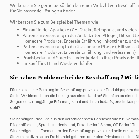
Wir beraten Sie gerne persönlich bei einer Vielzahl von Beschaff
für Sie passende Lösung zu finden.
Wir beraten Sie zum Beispiel bei Themen wie
Einkauf in der Apotheke (GH, Direkt, Reimporte, und vieles
Patientenversorgung in der Ambulanten Pflege ( Hilfsmitte
Homecare Produkte, Enterale Ernährung, Inkontinenz, und v
Patientenversorgung in der Stationären Pflege ( Hilfsmitte
Homecare Produkte, Enterale Ernährung, und vieles mehr)
Praxisbedarf und Sprechstundenbedarf in Ihrer Praxis oder 
Einkauf für GH und Wiederverkäufer
Sie haben Probleme bei der Beschaffung ? Wir lös
Für uns steht die Beratung im Beschaffungsprozess aller Produktgruppen du
Stelle. Wir bieten Ihnen die Lösung aus einer Hand an! Sie möchten einen L
Sorgen durch langjährige Erfahrung kennt und Ihnen bedarfsgerecht, kompete
steht?
Sie benötigen Produkte aus den verschiedensten Bereichen wie z.B. Verbands
Pflegehilfsmittel, Sprechstundenbedarf, Praxisbedarf, Stoma, OP Bedarf, Tr
Wir erledigen alle Themen um den Beschaffungsprozess und beliefern sie b
Sie zum medizinischen Fachhandel gehören, oder eine Privatperson sind. 